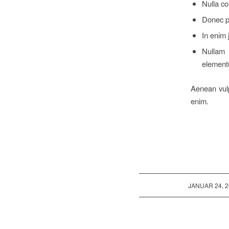
Nulla c
Donec pe
In enim 
Nullam 
element
Aenean vulpu
enim.
/
JANUAR 24, 2