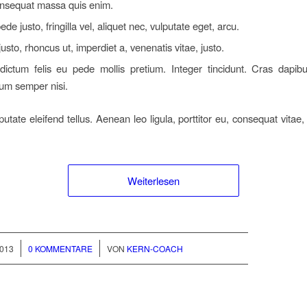
onsequat massa quis enim.
de justo, fringilla vel, aliquet nec, vulputate eget, arcu.
justo, rhoncus ut, imperdiet a, venenatis vitae, justo.
dictum felis eu pede mollis pretium. Integer tincidunt. Cras dapib
um semper nisi.
tate eleifend tellus. Aenean leo ligula, porttitor eu, consequat vitae,
Weiterlesen
/
013
0 KOMMENTARE
VON
KERN-COACH