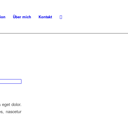
ion
Über mich
Kontakt
 eget dolor.
s, nascetur